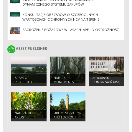
DYNAMICZNEGO SYSTEMU ZAKUPÓW
KONSULTACJE OBSZARÓW O SZCZEGÓLNYCH
WARTOŚCIACH OCHRONNYCH HCV NA TERENIE
NADLEŚNICTW REGIONALNEJ DYREKCJI LASÓW
PAŃSTWOWYCH W ZIELONEJ GÓRZE
ZAGROŻENIE POŻAROWE W LASACH. APEL O OSTROŻNOŚĆ
ASSET PUBLISHER
ASSET PUBLISHER
AREAS OF
NATURAL
AFRYKAŃSKI
PROTECTED
MONUMENTS
POMÓR ŚWIŃ (ASF)
LANDSCAPES
- 2022
NATURA 2000
FIRE OBSERVATION
AREAS
AND LOOKOUT
TOWER IN JEZIORY
WYSOKIE