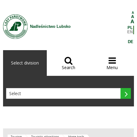
Skip to Content
A
A
A
Nadleśnictwo Lubsko
PL
EN
DE


Select division
Search
Menu

Tourism
Touristic attractions
Horse trails