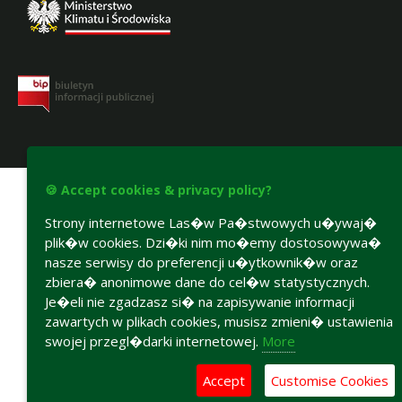
Accesibility declaration
🍪 Accept cookies & privacy policy?
Strony internetowe Las�w Pa�stwowych u�ywaj�
plik�w cookies. Dzi�ki nim mo�emy dostosowywa�
nasze serwisy do preferencji u�ytkownik�w oraz
zbiera� anonimowe dane do cel�w statystycznych.
Je�eli nie zgadzasz si� na zapisywanie informacji
zawartych w plikach cookies, musisz zmieni� ustawienia
swojej przegl�darki internetowej.
More
Accept
Customise Cookies