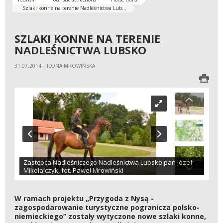
Szlaki konne na terenie Nadleśnictwa Lub...
SZLAKI KONNE NA TERENIE
NADLEŚNICTWA LUBSKO
31.07.2014 | ILONA MROWIŃSKA
Zastępca Nadleśniczego Nadleśnictwa Lubsko pan Józef
Mikołajczyk, fot. Paweł Mrowiński
W ramach projektu „Przygoda z Nysą -
zagospodarowanie turystyczne pogranicza polsko-
niemieckiego” zostały wytyczone nowe szlaki konne,