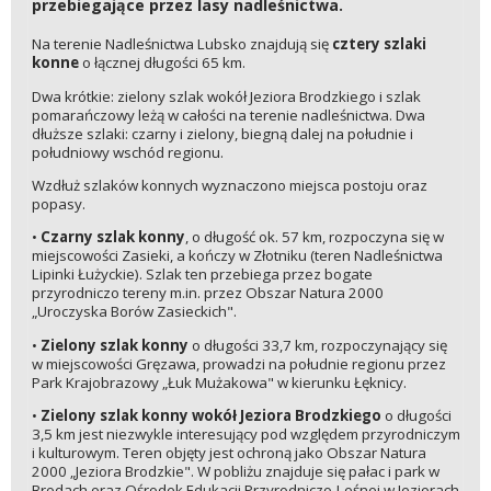
przebiegające przez lasy nadleśnictwa.
Na terenie Nadleśnictwa Lubsko znajdują się
cztery szlaki
konne
o łącznej długości 65 km.
Dwa krótkie: zielony szlak wokół Jeziora Brodzkiego i szlak
pomarańczowy leżą w całości na terenie nadleśnictwa. Dwa
dłuższe szlaki: czarny i zielony, biegną dalej na południe i
południowy wschód regionu.
Wzdłuż szlaków konnych wyznaczono miejsca postoju oraz
popasy.
•
Czarny szlak konny
, o długość ok. 57 km, rozpoczyna się w
miejscowości Zasieki, a kończy w Złotniku (teren Nadleśnictwa
Lipinki Łużyckie). Szlak ten przebiega przez bogate
przyrodniczo tereny m.in. przez Obszar Natura 2000
„Uroczyska Borów Zasieckich".
•
Zielony szlak konny
o długości 33,7 km, rozpoczynający się
w miejscowości Gręzawa, prowadzi na południe regionu przez
Park Krajobrazowy „Łuk Mużakowa" w kierunku Łęknicy.
•
Zielony szlak konny wokół Jeziora Brodzkiego
o długości
3,5 km jest niezwykle interesujący pod względem przyrodniczym
i kulturowym. Teren objęty jest ochroną jako Obszar Natura
2000 „Jeziora Brodzkie". W pobliżu znajduje się pałac i park w
Brodach oraz Ośrodek Edukacji Przyrodniczo-Leśnej w Jeziorach