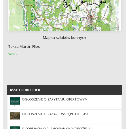
Mapka szlaków konnych
Tekst: Marcin Flies
View »
ASSET PUBLISHER
ASSET PUBLISHER
OGŁOSZENIE O ZAPYTANIU OFERTOWYM
OGŁOSZENIE O ZAKAZIE WSTĘPU DO LASU
INFORMACJA O PLANOWANYM WDROŻENIU