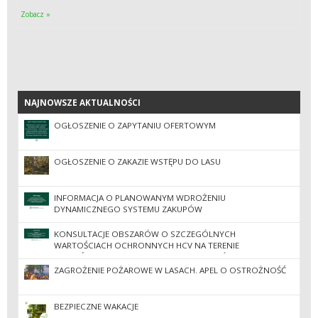
Zobacz »
NAJNOWSZE AKTUALNOŚCI
NAJNOWSZE AKTUALNOŚCI
OGŁOSZENIE O ZAPYTANIU OFERTOWYM
OGŁOSZENIE O ZAKAZIE WSTĘPU DO LASU
INFORMACJA O PLANOWANYM WDROŻENIU
DYNAMICZNEGO SYSTEMU ZAKUPÓW
KONSULTACJE OBSZARÓW O SZCZEGÓLNYCH
WARTOŚCIACH OCHRONNYCH HCV NA TERENIE
NADLEŚNICTW REGIONALNEJ DYREKCJI LASÓW
PAŃSTWOWYCH W ZIELONEJ GÓRZE
ZAGROŻENIE POŻAROWE W LASACH. APEL O OSTROŻNOŚĆ
BEZPIECZNE WAKACJE