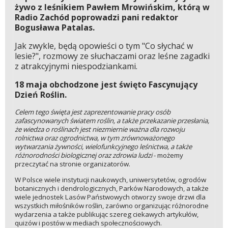
żywo z leśnikiem Pawłem Mrowińskim, którą w
Radio Zachód poprowadzi pani redaktor
Bogusława Patalas.
Jak zwykle, będą opowieści o tym "Co słychać w
lesie?", rozmowy ze słuchaczami oraz leśne zagadki
z atrakcyjnymi niespodziankami.
18 maja obchodzone jest święto Fascynujący
Dzień Roślin.
Celem tego święta jest zaprezentowanie pracy osób
zafascynowanych światem roślin, a także przekazanie przesłania,
że wiedza o roślinach jest niezmiernie ważna dla rozwoju
rolnictwa oraz ogrodnictwa, w tym zrównoważonego
wytwarzania żywności, wielofunkcyjnego leśnictwa, a także
różnorodności biologicznej oraz zdrowia ludzi
- możemy
przeczytać na stronie organizatorów.
W Polsce wiele instytucji naukowych, uniwersytetów, ogrodów
botanicznych i dendrologicznych, Parków Narodowych, a także
wiele jednostek Lasów Państwowych otworzy swoje drzwi dla
wszystkich miłośników roślin, zarówno organizując różnorodne
wydarzenia a także publikując szereg ciekawych artykułów,
quizów i postów w mediach społecznościowych.