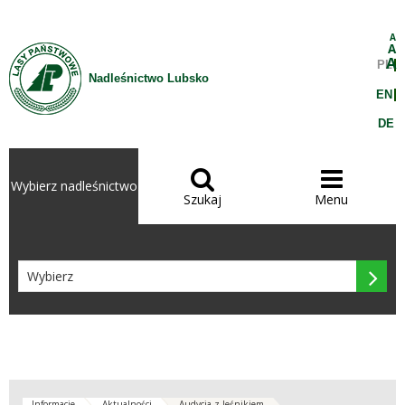
Przejdź do treści
A
A
A
PL
Nadleśnictwo Lubsko
EN
DE


Wybierz nadleśnictwo
Szukaj
Menu

Informacje
Aktualności
Audycja z leśnikiem