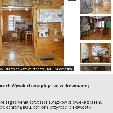
no - surowiec wszech czasów", fot. I. Mrowińska
rach Wysokich znajdują się w drewnianej
e zagadnienia dotyczące związków człowieka z lasem,
h, ochroną lasu, ochroną przyrody i ciekawostki