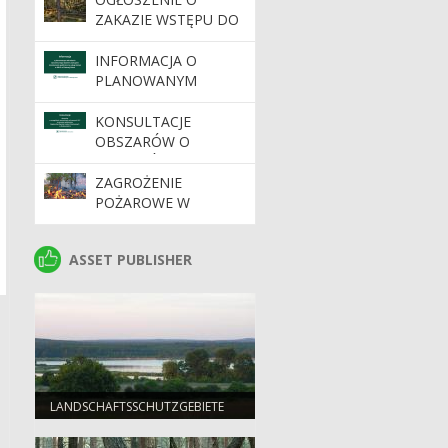
ZAKAZIE WSTĘPU DO
LASU
INFORMACJA O
PLANOWANYM
WDROŻENIU
DYNAMICZNEGO
KONSULTACJE
SYSTEMU ZAKUPÓW
OBSZARÓW O
SZCZEGÓLNYCH
WARTOŚCIACH
ZAGROŻENIE
OCHRONNYCH HCV
POŻAROWE W
NA TERENIE
LASACH. APEL O
NADLEŚNICTW
OSTROŻNOŚĆ
ASSET PUBLISHER
ASSET PUBLISHER
REGIONALNEJ
DYREKCJI LASÓW
PAŃSTWOWYCH W
ZIELONEJ GÓRZE
LANDSCHAFTSSCHUTZGEBIETE