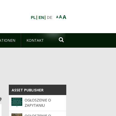
A
A
A
PL
EN
DE

ATIONEN
KONTAKT
ASSET PUBLISHER
ASSET PUBLISHER
OGŁOSZENIE O
ZAPYTANIU
OFERTOWYM
OGŁOSZENIE O