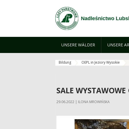
Zum Inhalt wechseln
Nadleśnictwo Lubs
UNSERE WÄLDER
UNSERE AR
Bildung
OEPL in Jeziory Wysokie
SALE WYSTAWOWE 
29.06.2022 | ILONA MROWIŃSKA