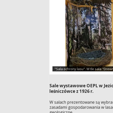
"Sala ochrony lasu". W tle sala "Drew
Sale wystawowe OEPL w Jezio
leśniczówce z 1926 r.
W salach prezentowane są wybran
zasadami gospodarowania w lasac
geologiczne.