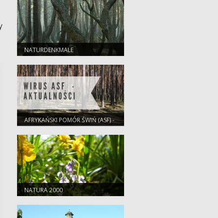
y
NATURDENKMALE
AFRYKAŃSKI POMÓR ŚWIŃ (ASF) -
2022
NATURA 2000