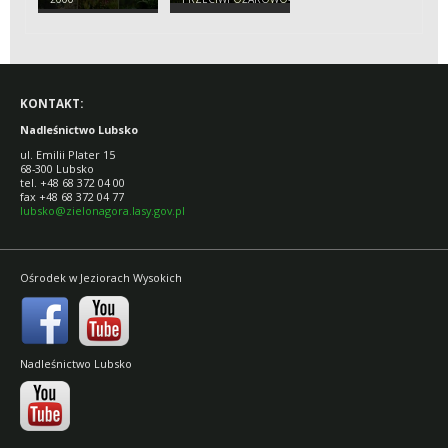
WIDOKOWA W
JEZIORACH
WYSOKICH
KONTAKT:
Nadleśnictwo Lubsko
ul. Emilii Plater 15
68-300 Lubsko
tel. +48 68 372 04 00
fax +48 68 372 04 77
lubsko@zielonagora.lasy.gov.pl
Ośrodek w Jeziorach Wysokich
Nadleśnictwo Lubsko