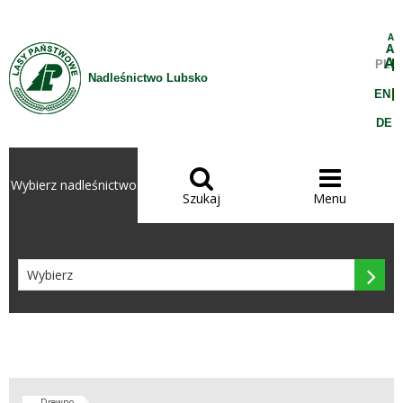
Przejdź do treści
A
A
A
PL
Nadleśnictwo Lubsko
EN
DE


Wybierz nadleśnictwo
Szukaj
Menu

Drewno