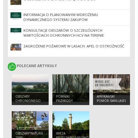
INFORMACJA O PLANOWANYM WDROŻENIU
DYNAMICZNEGO SYSTEMU ZAKUPÓW
KONSULTACJE OBSZARÓW O SZCZEGÓLNYCH
WARTOŚCIACH OCHRONNYCH HCV NA TERENIE
NADLEŚNICTW REGIONALNEJ DYREKCJI LASÓW
PAŃSTWOWYCH W ZIELONEJ GÓRZE
ZAGROŻENIE POŻAROWE W LASACH. APEL O OSTROŻNOŚĆ
POLECANE ARTYKUŁY
POLECANE ARTYKUŁY
OBSZARY
POMNIKI
AFRYKAŃSKI
CHRONIONEGO
PRZYRODY
POMÓR ŚWIŃ (ASF)
KRAJOBRAZU
- 2022
OBSZARY NATURA
WIEŻA
2000
PRZECIWPOŻAROWO-