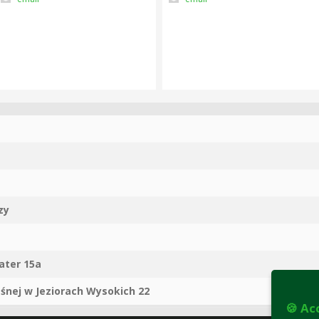
zy
later 15a
śnej w Jeziorach Wysokich 22
🍪 Ac