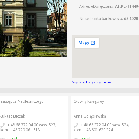
Adres eDoręczenia:
AE:PL-91449
Nr rachunku bankowego:
63 1020
Wyświetl większą mapę
Zastępca Nadleśniczego
Główny Księgowy
Łukasz Łuczak
Anna Gołębiewska
+ 48 68 372 04 00 wew. 523;
+ 48 68 372 04 00 wew. 524;
kom. + 48 729 061 618
kom. + 48 601 629 324
email
email