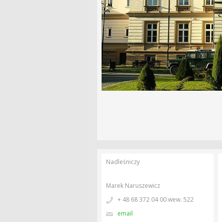
Nadleśniczy
Marek Naruszewicz
+ 48 68 372 04 00 wew. 522
email