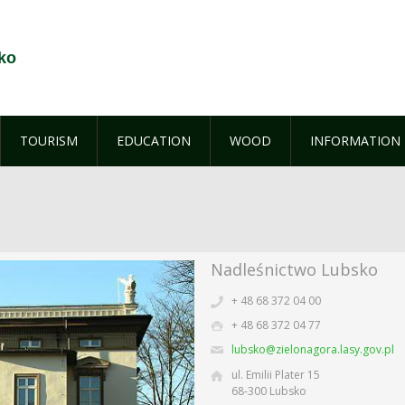
ko
TOURISM
EDUCATION
WOOD
INFORMATION
Nadleśnictwo Lubsko
+ 48 68 372 04 00
+ 48 68 372 04 77
lubsko@zielonagora.lasy.gov.pl
ul. Emilii Plater 15
68-300 Lubsko