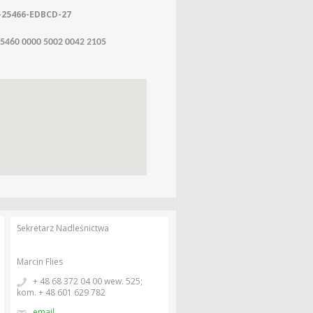
-25466-EDBCD-27
 5460 0000 5002 0042 2105
Sekretarz Nadleśnictwa
Marcin Flies
+ 48 68 372 04 00 wew. 525;
kom. + 48 601 629 782
email