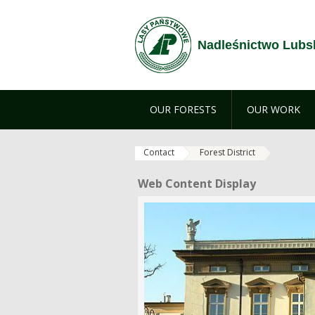
Skip to Content
Nadleśnictwo Lubs
OUR FORESTS
OUR WORK
Contact
Forest District
Web Content Display
Web Content Display