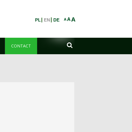
A
A
A
PL
EN
DE

CONTACT