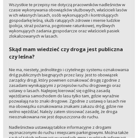
Wszystkie te przepisy nie dotyczą pracowników nadleśnictw w
czasie wykonywania obowiązków służbowych, właścicieli lasów
w ich własnych lasach, osób wykonujących i kontrolujących
gospodarkę leśną, służb ratujących zdrowie i mienie ludzkie
(policja, straż pożarna, pogotowie ratunkowe), myśliwych
wykonujących zadania gospodarcze oraz właścicieli pasiek
zlokalizowanych w lasach.
Skąd mam wiedzieć czy droga jest publiczna
czy leśna?
Nie ma, niestety, jednolitego i czytelnego systemu oznakowania
dróg publicznych biegnących przez lasy. Jest to obowiązek
zarządcy drogi, który powinien oznakować drogę zgodnie z
zasadami wynikającymi z przepisów ruchu drogowego oraz
ustawy o lasach. Najlepiej kierować się ogólną zasadą
wjeżdżania samochodem do lasu tylko tam, gdzie wyraźnie
pozwalają na to znaki drogowe. Zgodnie z ustawą o lasach nie
ma obowiązku oznakowania znakami zakazu dróg, gdzie nie
wolno wjeżdżać. Należy zatem stosować zasadę, że droga
nieoznakowana nie jest dopuszczona do ruchu.
Nadleśnictwa ustawiają tablice informacyjne z drogami
wyznaczonymi do ruchu i miejscami parkingowymi. Można także
szukać takich informacji w urzędach gmin i punktach informacji