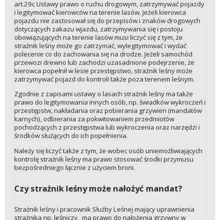
art.29c Ustawy prawo o ruchu drogowym, zatrzymywać pojazdy
i legitymować kierowców na terenie lasów. Jeżeli kierowca
pojazdu nie zastosował się do przepisów i znaków drogowych
dotyczących zakazu wjazdu, zatrzymywania się i postoju
obowiązujących na terenie lasów musi liczyć się z tym, że
strażnik leśny może go zatrzymać, wylegitymować i wydać
polecenie co do zachowania się na drodze. Jeżeli samochód
przewozi drewno lub zachodzi uzasadnione podejrzenie, że
kierowca popełnił w lesie przestępstwo, strażnik leśny może
zatrzymywać pojazd do kontroli także poza terenem leśnym.
Zgodnie z zapisami ustawy o lasach strażnik leśny ma także
prawo do legitymowania innych osób, np. świadków wykroczeń i
przestępstw, nakładania oraz pobierania grzywien (mandatów
karnych), odbierania za pokwitowaniem przedmiotów
pochodzących z przestępstwa lub wykroczenia oraz narzędzi i
środków służących do ich popełnienia.
Należy się liczyć także z tym, że wobec osób uniemożliwiających
kontrolę strażnik leśny ma prawo stosować środki przymusu
bezpośredniego łącznie z użyciem broni.
Czy strażnik leśny może nałożyć mandat?
Strażnik leśny i pracownik Służby Leśnej mający uprawnienia
strażnika np. leśniczy, ma prawo do nałożenia grzywny w