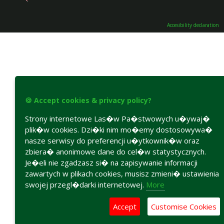
Accesibility declaration
🍪 Accept cookies & privacy policy?
Strony internetowe Las�w Pa�stwowych u�ywaj�
plik�w cookies. Dzi�ki nim mo�emy dostosowywa�
nasze serwisy do preferencji u�ytkownik�w oraz
zbiera� anonimowe dane do cel�w statystycznych.
Je�eli nie zgadzasz si� na zapisywanie informacji
zawartych w plikach cookies, musisz zmieni� ustawienia
swojej przegl�darki internetowej.
More
Accept
Customise Cookies