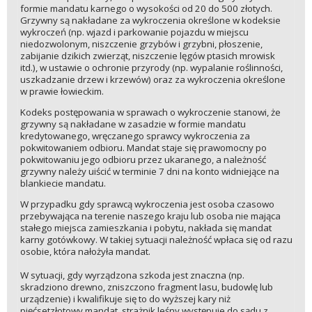
formie mandatu karnego o wysokości od 20 do 500 złotych.
Grzywny są nakładane za wykroczenia określone w kodeksie
wykroczeń (np. wjazd i parkowanie pojazdu w miejscu
niedozwolonym, niszczenie grzybów i grzybni, płoszenie,
zabijanie dzikich zwierząt, niszczenie lęgów ptasich mrowisk
itd.), w ustawie o ochronie przyrody (np. wypalanie roślinności,
uszkadzanie drzew i krzewów) oraz za wykroczenia określone
w prawie łowieckim.
Kodeks postępowania w sprawach o wykroczenie stanowi, że
grzywny są nakładane w zasadzie w formie mandatu
kredytowanego, wręczanego sprawcy wykroczenia za
pokwitowaniem odbioru. Mandat staje się prawomocny po
pokwitowaniu jego odbioru przez ukaranego, a należność
grzywny należy uiścić w terminie 7 dni na konto widniejące na
blankiecie mandatu.
W przypadku gdy sprawcą wykroczenia jest osoba czasowo
przebywająca na terenie naszego kraju lub osoba nie mająca
stałego miejsca zamieszkania i pobytu, nakłada się mandat
karny gotówkowy. W takiej sytuacji należność wpłaca się od razu
osobie, która nałożyła mandat.
W sytuacji, gdy wyrządzona szkoda jest znaczna (np.
skradziono drewno, zniszczono fragment lasu, budowlę lub
urządzenie) i kwalifikuje się to do wyższej kary niż
pięćsetzłotowy mandat, strażnik leśny występuje do sądu z