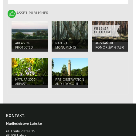
ASSET PUBLISHER
ASSET PUBLISHER
AREAS OF
NATURAL
AFRYKAŃSKI
PROTECTED
MONUMENTS
POMÓR ŚWIŃ (ASF)
LANDSCAPES
- 2022
NATURA 2000
FIRE OBSERVATION
AREAS
AND LOOKOUT
TOWER IN JEZIORY
WYSOKIE
KONTAKT:
Nadleśnictwo Lubsko
ul. Emilii Plater 15
68-300 Lubsko