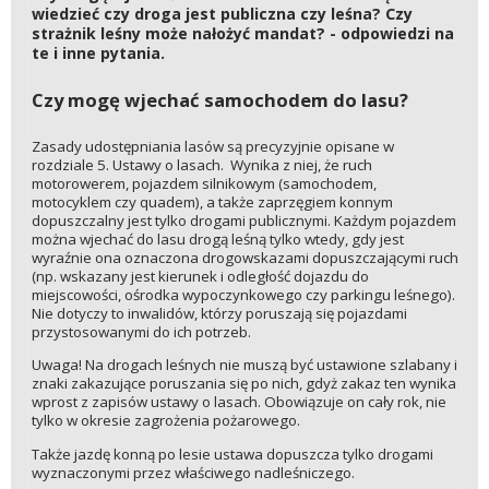
wiedzieć czy droga jest publiczna czy leśna? Czy
strażnik leśny może nałożyć mandat? - odpowiedzi na
te i inne pytania.
Czy mogę wjechać samochodem do lasu?
Zasady udostępniania lasów są precyzyjnie opisane w
rozdziale 5. Ustawy o lasach. Wynika z niej, że ruch
motorowerem, pojazdem silnikowym (samochodem,
motocyklem czy quadem), a także zaprzęgiem konnym
dopuszczalny jest tylko drogami publicznymi. Każdym pojazdem
można wjechać do lasu drogą leśną tylko wtedy, gdy jest
wyraźnie ona oznaczona drogowskazami dopuszczającymi ruch
(np. wskazany jest kierunek i odległość dojazdu do
miejscowości, ośrodka wypoczynkowego czy parkingu leśnego).
Nie dotyczy to inwalidów, którzy poruszają się pojazdami
przystosowanymi do ich potrzeb.
Uwaga! Na drogach leśnych nie muszą być ustawione szlabany i
znaki zakazujące poruszania się po nich, gdyż zakaz ten wynika
wprost z zapisów ustawy o lasach. Obowiązuje on cały rok, nie
tylko w okresie zagrożenia pożarowego.
Także jazdę konną po lesie ustawa dopuszcza tylko drogami
wyznaczonymi przez właściwego nadleśniczego.