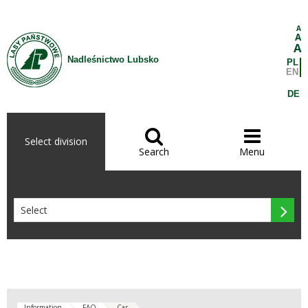
Skip to Content
A
A
A
Nadleśnictwo Lubsko
PL
EN
DE


Select division
Search
Menu

Information
FAQ
Car