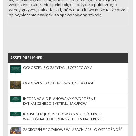
wnioskiem o ukaranie i pełni rolę oskarżyciela publicznego.
Wtedy grzywnę nakłada sąd, który dodatkowo może także orzec
np. wypłacenie nawiązki za spowodowaną szkodę.
ASSET PUBLISHER
ASSET PUBLISHER
OGŁOSZENIE O ZAPYTANIU OFERTOWYM
OGŁOSZENIE O ZAKAZIE WSTĘPU DO LASU
INFORMACJA O PLANOWANYM WDROŻENIU
DYNAMICZNEGO SYSTEMU ZAKUPÓW
KONSULTACJE OBSZARÓW O SZCZEGÓLNYCH
WARTOŚCIACH OCHRONNYCH HCV NA TERENIE
NADLEŚNICTW REGIONALNEJ DYREKCJI LASÓW
PAŃSTWOWYCH W ZIELONEJ GÓRZE
ZAGROŻENIE POŻAROWE W LASACH. APEL O OSTROŻNOŚĆ