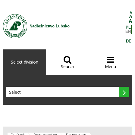
Skip to Content
A
A
A
Nadleśnictwo Lubsko
PL
EN
DE


Select division
Search
Menu

Our Work
Forest protection
Fire protection