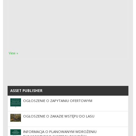
View »
ASSET PUBLISHER
ASSET PUBLISHER
OGŁOSZENIE O ZAPYTANIU OFERTOWYM
OGŁOSZENIE O ZAKAZIE WSTĘPU DO LASU
INFORMACJA O PLANOWANYM WDROŻENIU