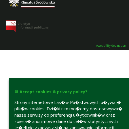
Accesibility declaration
🍪 Accept cookies & privacy policy?
Strony internetowe Las�w Pa�stwowych u�ywaj�
plik�w cookies. Dzi�ki nim mo�emy dostosowywa�
nasze serwisy do preferencji u�ytkownik�w oraz
zbiera� anonimowe dane do cel�w statystycznych.
Je�eli nie zgadzasz si� na zapisywanie informacji