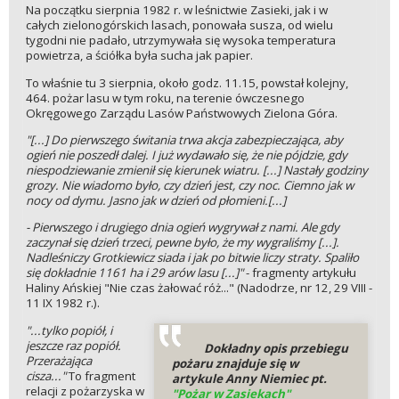
Na początku sierpnia 1982 r. w leśnictwie Zasieki, jak i w
całych zielonogórskich lasach, ponowała susza, od wielu
tygodni nie padało, utrzymywała się wysoka temperatura
powietrza, a ściółka była sucha jak papier.
To właśnie tu 3 sierpnia, około godz. 11.15, powstał kolejny,
464. pożar lasu w tym roku, na terenie ówczesnego
Okręgowego Zarządu Lasów Państwowych Zielona Góra.
"[...] Do pierwszego świtania trwa akcja zabezpieczająca, aby
ogień nie poszedł dalej. I już wydawało się, że nie pójdzie, gdy
niespodziewanie zmienił się kierunek wiatru. [...] Nastały godziny
grozy. Nie wiadomo było, czy dzień jest, czy noc. Ciemno jak w
nocy od dymu. Jasno jak w dzień od płomieni.[...]
- Pierwszego i drugiego dnia ogień wygrywał z nami. Ale gdy
zaczynał się dzień trzeci, pewne było, że my wygraliśmy [...].
Nadleśniczy Grotkiewicz siada i jak po bitwie liczy straty. Spaliło
się dokładnie 1161 ha i 29 arów lasu [...]"
- fragmenty artykułu
Haliny Ańskiej "Nie czas żałować róż..." (Nadodrze, nr 12, 29 VIII -
11 IX 1982 r.).
"...tylko popiół, i
jeszcze raz popiół.
Dokładny opis przebiegu
Przerażająca
pożaru znajduje się w
cisza..."
To fragment
artykule Anny Niemiec pt.
relacji z pożarzyska w
"Pożar w Zasiekach"