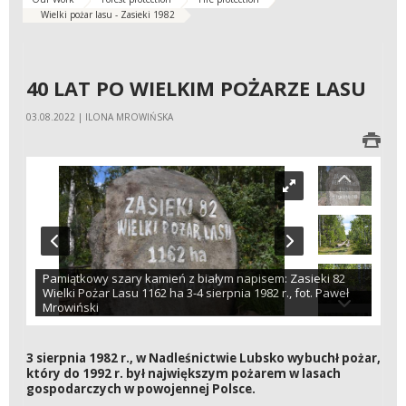
Wielki pożar lasu - Zasieki 1982
40 LAT PO WIELKIM POŻARZE LASU
03.08.2022 | ILONA MROWIŃSKA
Pamiątkowy szary kamień z białym napisem: Zasieki 82
Wielki Pożar Lasu 1162 ha 3-4 sierpnia 1982 r., fot. Paweł
Mrowiński
3 sierpnia 1982 r., w Nadleśnictwie Lubsko wybuchł pożar,
który do 1992 r. był największym pożarem w lasach
gospodarczych w powojennej Polsce.