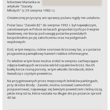
leśnictwie Marianka w
artykule "Gazety
Młodych" (z 29 sierpnia 1982 r.).
Ostatecznej przyczyny ani sprawcy pożaru nigdy nie ustalono.
Pożar lasu "Zasieki 82" do sierpnia 1992 r. był największym,
zanotowanym w Polsce (w lasach gospodarczych) po II wojnie
światowej, nie biorąc pod uwagę pożarów powstałych
bezpośrednio po jej zakończeniu oraz na poligonach
wojskowych.
Dziś, w tym miejscu, rośnie sosnowo-brzozowy las, a o pożarze
przypomina pamiątkowy kamień i tablice informacyjne.
To właśnie w tym lesie można zrobić w sierpniu zachwycające
zdjęcia kwitnących wrzosów wśród szpalerów brzóz. Na ich
białej korze rosną porosty, w tym włostki i brodaczki, które
świadczą o czystym powietrzu.
Na przygotowanych przez miejscowych leśników parkingach,
przy drodze Brody - Zasieki, można zostawić samochód i
pospacerować, napawając się świeżym powietrzem i leśną ciszą,
jakże inną niż ta, która nastała na długie dni po pożarze sprzed
40 lat.