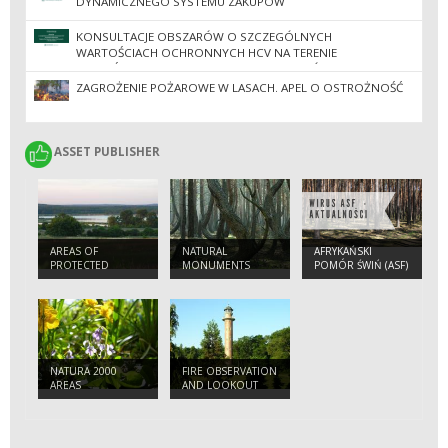
DYNAMICZNEGO SYSTEMU ZAKUPÓW
KONSULTACJE OBSZARÓW O SZCZEGÓLNYCH
WARTOŚCIACH OCHRONNYCH HCV NA TERENIE
NADLEŚNICTW REGIONALNEJ DYREKCJI LASÓW
PAŃSTWOWYCH W ZIELONEJ GÓRZE
ZAGROŻENIE POŻAROWE W LASACH. APEL O OSTROŻNOŚĆ
ASSET PUBLISHER
ASSET PUBLISHER
AREAS OF
NATURAL
AFRYKAŃSKI
PROTECTED
MONUMENTS
POMÓR ŚWIŃ (ASF)
LANDSCAPES
- 2022
NATURA 2000
FIRE OBSERVATION
AREAS
AND LOOKOUT
TOWER IN JEZIORY
WYSOKIE